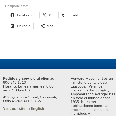
Comparte esto:
Facebook
X
Tumblr
LinkedIn
Más
Pedidos y servicio al cliente
:
Forward Movement es un
800.543.1813
ministerio de la Iglesia
Horario
: Lunes a viernes, 8:00
Episcopal. Venimos
am - 4:30pm EST
inspirando discípul@s y
empoderando evangelistas
412 Sycamore Street, Cincinnati,
en todo el mundo desde
Ohio 45202-4110, USA
1935. Nuestras
publicaciones fomentan el
Visit our site in English
crecimiento espiritual de
individuos y