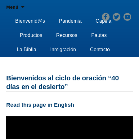
inspirar discípul@s. empoderar evangelistas.
Adelante
Saltar
Menú
al
Bienvenid@s
Pandemia
Capilla
contenido
Productos
Recursos
Pautas
La Biblia
Inmigración
Contacto
Bienvenidos al ciclo de oración “40
días en el desierto”
Read this page in English